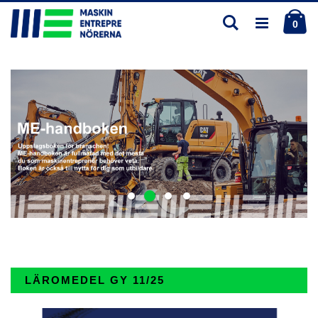
Skip
Ku
Söka
to
ite
0
Content
LÄROMEDEL GY 11/25