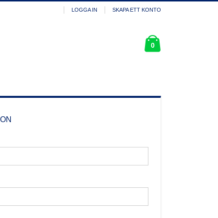
LOGGA IN
SKAPA ETT KONTO
Kundvagn
0
ION