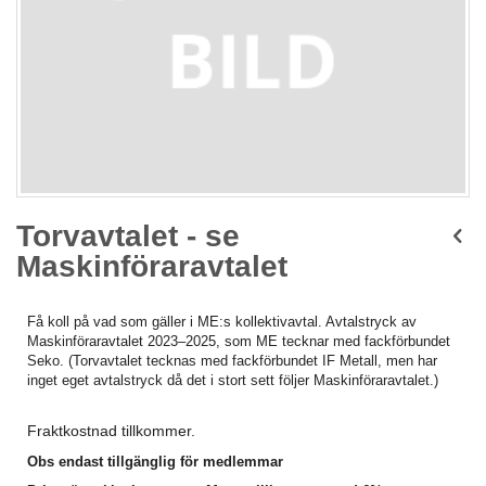
Skip
to
Torvavtalet - se
the
Maskinföraravtalet
beginning
of
the
Få koll på vad som gäller i ME:s kollektivavtal. Avtalstryck av
images
Maskinföraravtalet 2023–2025, som ME tecknar med fackförbundet
gallery
Seko. (Torvavtalet tecknas med fackförbundet IF Metall, men har
inget eget avtalstryck då det i stort sett följer Maskinföraravtalet.)
Fraktkostnad tillkommer.
Obs endast tillgänglig för medlemmar