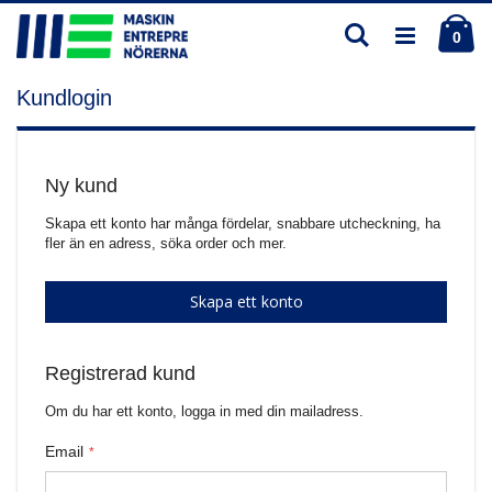
Skip
Ku
Söka
to
ite
0
Content
Kundlogin
Ny kund
Skapa ett konto har många fördelar, snabbare utcheckning, ha
fler än en adress, söka order och mer.
Skapa ett konto
Registrerad kund
Om du har ett konto, logga in med din mailadress.
Email